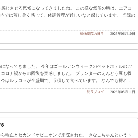
を感じさせる気候になってきましたね。 この様な気候の時は、エアコ
院内では蒸し暑く感じて、体調管理が難しいなと感じています。 当院の
動物病院の日常
2023年06月10日
節になってきました。 今年はゴールデンウィークのペットホテルのご
、コロナ禍からの回復を実感しました。 プランターのえんどう豆も収
、今はルッコラが全盛期で、収穫して食べています。 なんでも採れ…
院長ブログ
2023年05月11日
づき
から輸血とセカンドオピニオンで来院された、 きなこちゃんというト