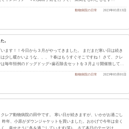
動物病院の日常
2023年03月13日
した。
ざいます！！今日から３月がやってきました。 まだまだ寒い日は続き
日は少し暖かいような、、、？春はもうすぐそこですね！ さて、クレ
では毎年恒例のドッグドッグ+歯石除去セットを３月より開催致して…
動物病院の日常
2023年03月01日
、クレア動物病院の田中です。 寒い日が続きますが、いかがお過ごし
。 昨年、小原がダウンジャケットを買いました。おかげで今年は全く
く、幸せそうに冬を過ごしています(笑)。 さて本日のテーマは…