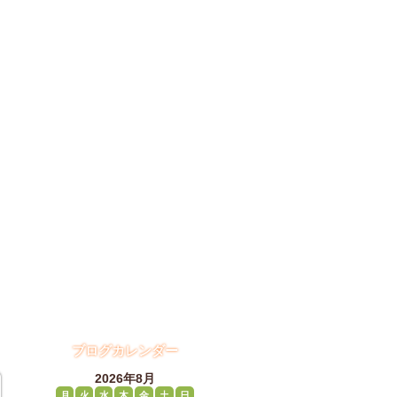
ブログカレンダー
2026年8月
月
火
水
木
金
土
日