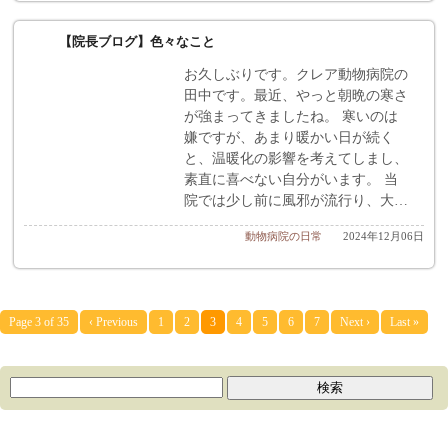
【院長ブログ】色々なこと
お久しぶりです。クレア動物病院の
田中です。最近、やっと朝晩の寒さ
が強まってきましたね。 寒いのは
嫌ですが、あまり暖かい日が続く
と、温暖化の影響を考えてしまし、
素直に喜べない自分がいます。 当
院では少し前に風邪が流行り、大…
動物病院の日常
2024年12月06日
Page 3 of 35
‹ Previous
1
2
3
4
5
6
7
Next ›
Last »
ブログカテゴリー