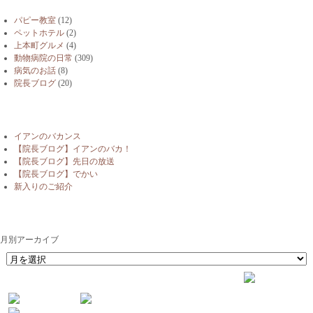
パピー教室
(12)
ペットホテル
(2)
上本町グルメ
(4)
動物病院の日常
(309)
病気のお話
(8)
院長ブログ
(20)
最近の投稿
イアンのバカンス
【院長ブログ】イアンのバカ！
【院長ブログ】先日の放送
【院長ブログ】でかい
新入りのご紹介
月別アーカイブ
月別アーカイブ