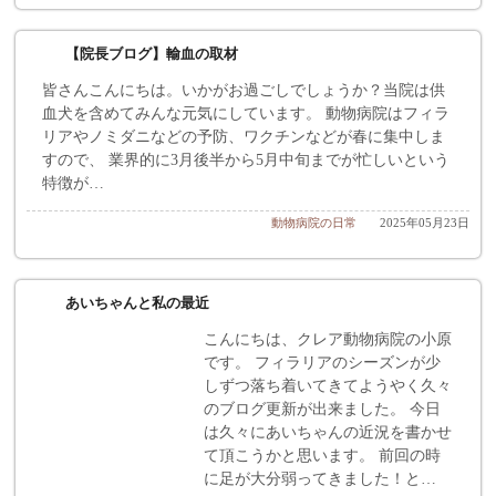
【院長ブログ】輸血の取材
皆さんこんにちは。いかがお過ごしでしょうか？当院は供
血犬を含めてみんな元気にしています。 動物病院はフィラ
リアやノミダニなどの予防、ワクチンなどが春に集中しま
すので、 業界的に3月後半から5月中旬までが忙しいという
特徴が…
動物病院の日常
2025年05月23日
あいちゃんと私の最近
こんにちは、クレア動物病院の小原
です。 フィラリアのシーズンが少
しずつ落ち着いてきてようやく久々
のブログ更新が出来ました。 今日
は久々にあいちゃんの近況を書かせ
て頂こうかと思います。 前回の時
に足が大分弱ってきました！と…