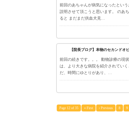
前回のあちゃんが病気になったという
説明させて頂こうと思います。 のあ
ると まだまだ供血犬見…
【院長ブログ】本物のセカンドオ
前回の続きです。。。 動物診療の現
は、より大きな病院を紹介されていく
だ、時間にゆとりがあり、…
Page 12 of 35
« First
‹ Previous
8
9