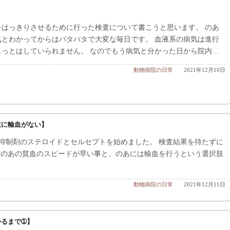
をはっきりさせるために行った検査について書こうと思います。 のあ
気とわかってからはバタバタで大変な毎日です。 血液系の病気は進行
じっとはしていられません。 なのでもう病気と分かった日から院内…
動物病院の日常
2021年12月10日
肢に輸血がない】
抑制剤のステロイドとセルセプトを始めました。 検査結果を待たずに
 のあの貧血のスピードが早い事と、のあには輸血を行うという選択肢
動物病院の日常
2021年12月11日
かるまで➀】