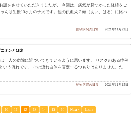
お話をさせていただきましたが、 今回は、病気が見つかった経緯をご
ちゃんは生後10ヶ月の子犬です。他の供血犬２頭（あい、はる）に比べ
動物病院の日常
2021年11月22日
ピニオンとは➁
状は、人の病院に近づいてきているように思います。 リスクのある症例
という流れです。 その流れ自体を否定するつもりはありません。た
動物病院の日常
2021年11月15日
10
11
12
13
14
15
16
Next ›
Last »