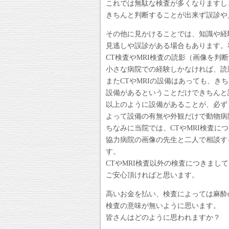
これでは無駄な検査が多くなりますし
きちんと判断することが出来ず誤診や
その他に見かけることでは、知識や経
見逃しや誤診がある場合もあります。
CT検査やMRI検査の読影（画像を判
小さな病院での経験しかなければ、読
またCTやMRIの設備はあっても、
設備があるということだけできちんと
以上のように設備があることが、必ず
よって設備の有無や外観だけで動物病
ちなみに当院では、CTやMRI検査
協力病院の画像の先生と二人で相談す
す。
CTやMRI検査以外の検査につきま
ご安心頂ければと思います。
高いお金を払い、検査によっては麻酔
検査の意味が無いように思います。
皆さんはどのように思われますか？