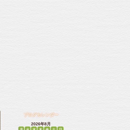
ブログカレンダー
2026年8月
月
火
水
木
金
土
日