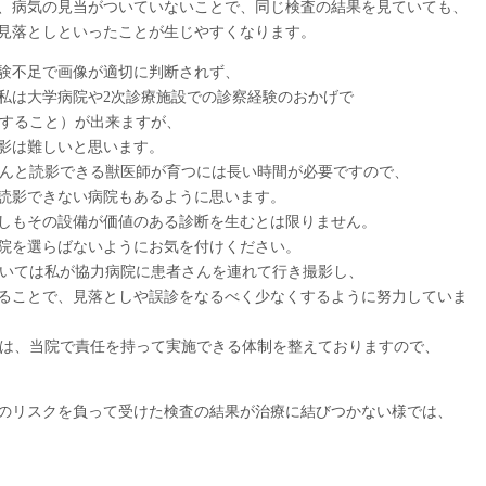
、病気の見当がついていないことで、同じ検査の結果を見ていても、
見落としといったことが生じやすくなります。
験不足で画像が適切に判断されず、
私は大学病院や2次診療施設での診察経験のおかげで
断すること）が出来ますが、
影は難しいと思います。
きちんと読影できる獣医師が育つには長い時間が必要ですので、
読影できない病院もあるように思います。
しもその設備が価値のある診断を生むとは限りません。
院を選らばないようにお気を付けください。
については私が協力病院に患者さんを連れて行き撮影し、
ることで、見落としや誤診をなるべく少なくするように努力していま
しては、当院で責任を持って実施できる体制を整えておりますので、
のリスクを負って受けた検査の結果が治療に結びつかない様では、