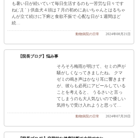
も暑い日が続いていて毎日生活するのも一苦労な日々です
ね(;´Д｀) 供血犬４頭は７月の初めにあいちゃんとはるちゃ
んが立て続けに下痢と食欲不振で 心配な日が１週間ほど
続…
動物病院の日常
2024年08月21日
【院長ブログ】悩み事
そろそろ梅雨が明けて、セミの声が
騒がしくなってきましたね。 クマ
ゼミの鳴き声はかなり耳に響きます
が、彼らも必死にアピールしている
ことを考えると、 うるさいと言っ
てしまうのも大人気ないので優しい
気持ちで受け入れようと思って…
動物病院の日常
2024年07月20日