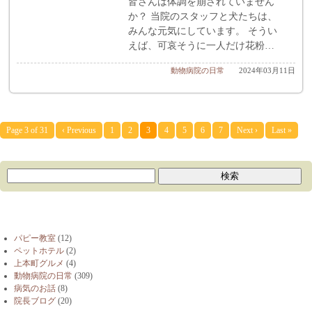
皆さんは体調を崩されていません
か？ 当院のスタッフと犬たちは、
みんな元気にしています。 そうい
えば、可哀そうに一人だけ花粉…
動物病院の日常
2024年03月11日
Page 3 of 31
‹ Previous
1
2
3
4
5
6
7
Next ›
Last »
ブログカテゴリー
パピー教室
(12)
ペットホテル
(2)
上本町グルメ
(4)
動物病院の日常
(309)
病気のお話
(8)
院長ブログ
(20)