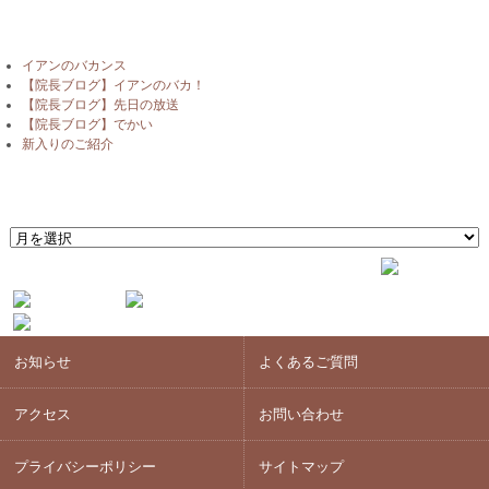
最近の投稿
イアンのバカンス
【院長ブログ】イアンのバカ！
【院長ブログ】先日の放送
【院長ブログ】でかい
新入りのご紹介
月別アーカイブ
月
別
ア
ー
カ
イ
ブ
お知らせ
よくあるご質問
アクセス
お問い合わせ
プライバシーポリシー
サイトマップ