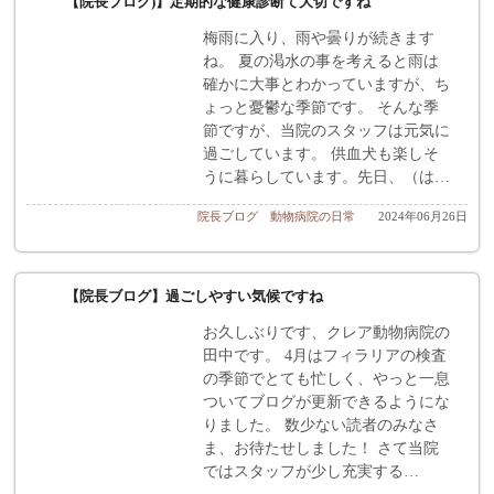
【院長ブログ)】定期的な健康診断て大切ですね
梅雨に入り、雨や曇りが続きます
ね。 夏の渇水の事を考えると雨は
確かに大事とわかっていますが、ち
ょっと憂鬱な季節です。 そんな季
節ですが、当院のスタッフは元気に
過ごしています。 供血犬も楽しそ
うに暮らしています。先日、（は…
院長ブログ
動物病院の日常
2024年06月26日
【院長ブログ】過ごしやすい気候ですね
お久しぶりです、クレア動物病院の
田中です。 4月はフィラリアの検査
の季節でとても忙しく、やっと一息
ついてブログが更新できるようにな
りました。 数少ない読者のみなさ
ま、お待たせしました！ さて当院
ではスタッフが少し充実する…