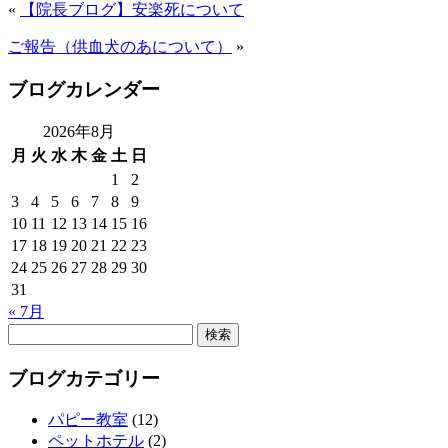
«
【院長ブログ】安楽死について
ご報告（供血犬のあについて）
»
ブログカレンダー
2026年8月
月
火
水
木
金
土
日
1
2
3
4
5
6
7
8
9
10
11
12
13
14
15
16
17
18
19
20
21
22
23
24
25
26
27
28
29
30
31
« 7月
検
索:
ブログカテゴリー
パピー教室
(12)
ペットホテル
(2)