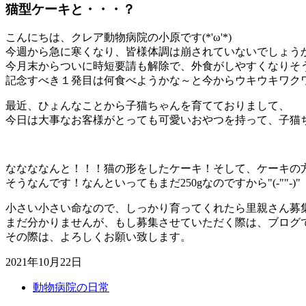
猫型ケーキと・・・？
こんにちは、クレア動物病院の小原です(*'ω'*)
今週から急に寒くなり、皆様体調は崩されていないでしょう
今月末からついに時短要請も解除で、外食がしやすくなりそ
記念すべき１発目は何食べようかな～と今からウキウキワク
最近、ひょんなことから子猫ちゃんを育てておりまして、
今日は大事なお客様がとっても可愛いおやつを持って、子猫ちゃ
ななななんと！！！猫の形をしたケーキ！そして、ケーキの
そうなんです！なんといってもまだ250gなのですから"(-""-)"
小さい小さい命なので、しっかり育ってくれたら里親さん募
まだ分かりませんが、もし募集させていただく際は、ブログ
その際は、よろしくお願い致します。
2021年10月22日
動物病院の日常