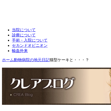
当院について
診療について
手術・入院について
セカンドオピニオン
輸血外来
ホーム
動物病院の地元日記
猫型ケーキと・・・？