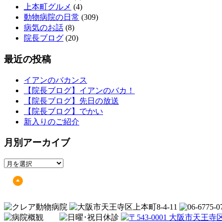
上本町グルメ
(4)
動物病院の日常
(309)
病気のお話
(8)
院長ブログ
(20)
最近の投稿
イアンのバカンス
【院長ブログ】イアンのバカ！
【院長ブログ】先日の放送
【院長ブログ】でかい
新入りのご紹介
月別アーカイブ
月
別
ア
ー
カ
イ