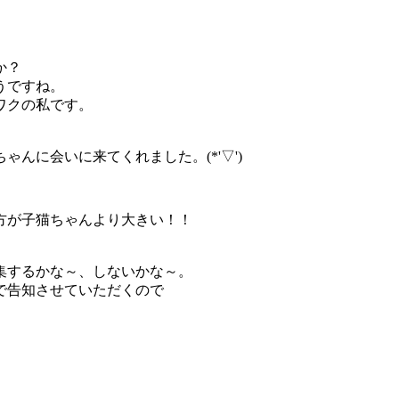
か？
うですね。
ワクの私です。
んに会いに来てくれました。(*'▽')
方が子猫ちゃんより大きい！！
集するかな～、しないかな～。
で告知させていただくので