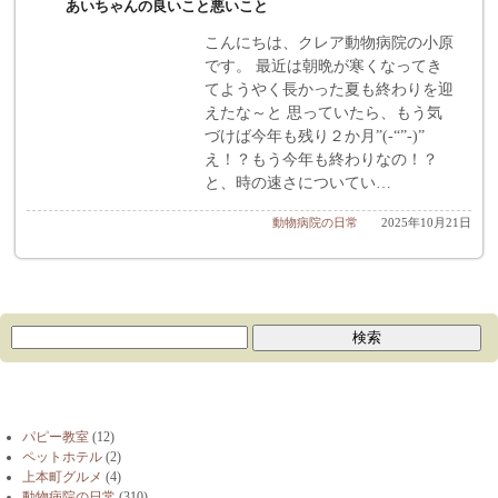
あいちゃんの良いこと悪いこと
こんにちは、クレア動物病院の小原
です。 最近は朝晩が寒くなってき
てようやく長かった夏も終わりを迎
えたな～と 思っていたら、もう気
づけば今年も残り２か月”(-“”-)”
え！？もう今年も終わりなの！？
と、時の速さについてい…
動物病院の日常
2025年10月21日
ブログカテゴリー
パピー教室
(12)
ペットホテル
(2)
上本町グルメ
(4)
動物病院の日常
(310)