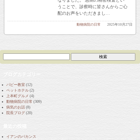
なりました。 急病の精密検査とい
うことで、診察時に皆さんからご心
配のお声をいただきまし…
動物病院の日常
2025年10月27日
ブログカテゴリー
パピー教室
(12)
ペットホテル
(2)
上本町グルメ
(4)
動物病院の日常
(309)
病気のお話
(8)
院長ブログ
(20)
最近の投稿
イアンのバカンス