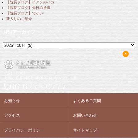
【院長ブログ】イアンのバカ！
【院長ブログ】先日の放送
【院長ブログ】でかい
新入りのご紹介
月別アーカイブ
月
別
ア
ー
カ
イ
ブ
お知らせ
よくあるご質問
アクセス
お問い合わせ
プライバシーポリシー
サイトマップ