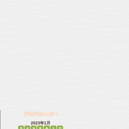
ブログカレンダー
2023年1月
月
火
水
木
金
土
日