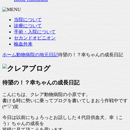
当院について
診療について
手術・入院について
セカンドオピニオン
輸血外来
ホーム
動物病院の地元日記
待望の！？幸ちゃんの成長日記
待望の！？幸ちゃんの成長日記
こんにちは、クレア動物病院の小原です。
書ける時に勢いに乗ってブログを書いてしまおう作戦中です
(*'▽')笑
今日は以前にちょろっとお話しした４代目供血犬、幸（こ
う）ちゃんの成長を
皆様に見て頂こうを思います。