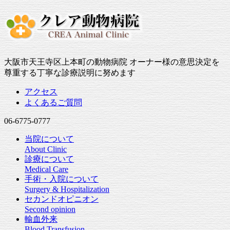
大阪市天王寺区上本町の動物病院 オーナー様の意思決定を
尊重する丁寧な診療説明に努めます
アクセス
よくあるご質問
06-6775-0777
当院について
About Clinic
診療について
Medical Care
手術・入院について
Surgery & Hospitalization
セカンドオピニオン
Second opinion
輸血外来
Blood Transfusion