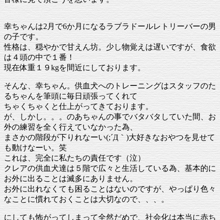
幸ちゃんは2月で6か月になるラブラドールレトリーバーの男
の子です。
性格は、穏やかで甘えん坊。少し物覚えは遅いですが、食欲
は４頭の中で１番！
現在体重１９kgを間近にしております。
そんな、幸ちゃん。供血犬へのトレーニングはスタッフのた
るちゃんを筆頭に毎日頑張ってくれて
ちゃくちゃくと仕上がってきております。
が、しかし。。。のあちゃんの事でバタバタしていた間、お
外の練習を全く行えていなかった為、
まさかの階段が下りれなーい(;´Д｀)大好きなおやつを見せて
も動けなーい。笑
これは、完全に私たちの責任です（泣）
クレアの供血犬達は５階で広々と生活している為、基本的に
お外に出ることは滅多にありません。
お外に出れなくても困ることはないのですが、やっぱり色々
なことに慣れておくことは大切なので、、、。
にしても怖がってしまって全然だめで、社会化は本当に赤ち