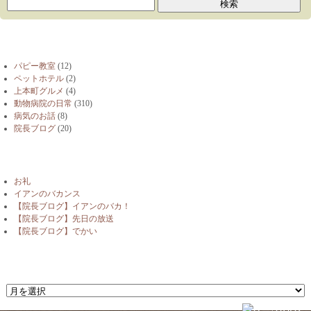
ブログカテゴリー
パピー教室
(12)
ペットホテル
(2)
上本町グルメ
(4)
動物病院の日常
(310)
病気のお話
(8)
院長ブログ
(20)
最近の投稿
お礼
イアンのバカンス
【院長ブログ】イアンのバカ！
【院長ブログ】先日の放送
【院長ブログ】でかい
月別アーカイブ
月
別
ア