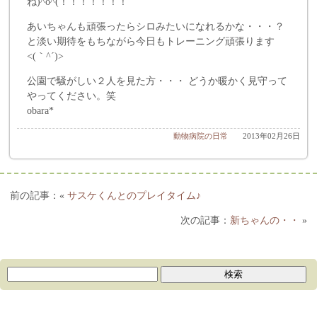
ね)^o^(！！！！！！！
あいちゃんも頑張ったらシロみたいになれるかな・・・？
と淡い期待をもちながら今日もトレーニング頑張ります
<(｀^´)>
公園で騒がしい２人を見た方・・・ どうか暖かく見守って
やってください。笑
obara*
動物病院の日常
2013年02月26日
«
サスケくんとのプレイタイム♪
新ちゃんの・・
»
ブログカテゴリー