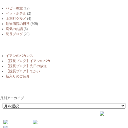
パピー教室
(12)
ペットホテル
(2)
上本町グルメ
(4)
動物病院の日常
(309)
病気のお話
(8)
院長ブログ
(20)
最近の投稿
イアンのバカンス
【院長ブログ】イアンのバカ！
【院長ブログ】先日の放送
【院長ブログ】でかい
新入りのご紹介
月別アーカイブ
月別アーカイブ