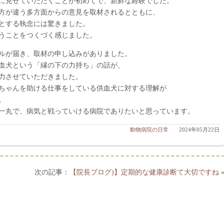
に見せていただくことが初めてで、新鮮な経験でした。
方が違う多方面からの意見を取材されるとともに、
とする執念には驚きました。
うことをつくづく感じました。
ルが届き、取材の申し込みがありました。
血犬という「縁の下の力持ち」の話が、
力させていただきました。
ちゃんを助ける仕事をしている供血犬に対する理解が
。
一丸で、病気と戦っていける病院でありたいと思っています。
動物病院の日常
2024年05月22日
【院長ブログ)】定期的な健康診断て大切ですね