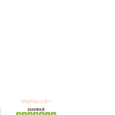
ブログカレンダー
2026年8月
月
火
水
木
金
土
日