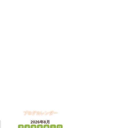
ブログカレンダー
2026年8月
月
火
水
木
金
土
日