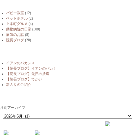
ブログカテゴリー
パピー教室
(12)
ペットホテル
(2)
上本町グルメ
(4)
動物病院の日常
(309)
病気のお話
(8)
院長ブログ
(20)
最近の投稿
イアンのバカンス
【院長ブログ】イアンのバカ！
【院長ブログ】先日の放送
【院長ブログ】でかい
新入りのご紹介
月別アーカイブ
月別アーカイブ