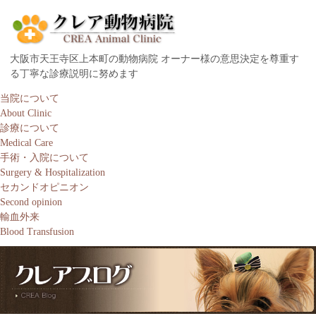
大阪市天王寺区上本町の動物病院 オーナー様の意思決定を尊重す
る丁寧な診療説明に努めます
当院について
About Clinic
診療について
Medical Care
手術・入院について
Surgery & Hospitalization
セカンドオピニオン
Second opinion
輸血外来
Blood Transfusion