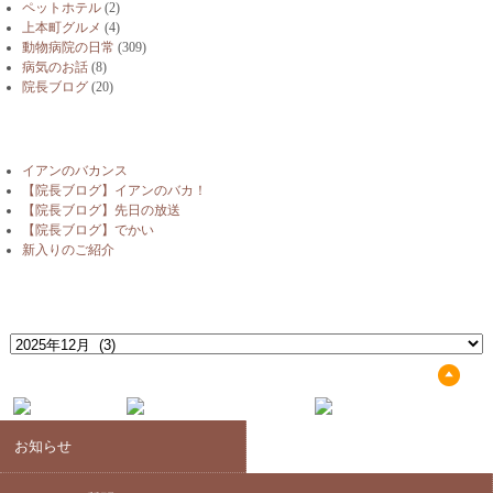
ペットホテル
(2)
上本町グルメ
(4)
動物病院の日常
(309)
病気のお話
(8)
院長ブログ
(20)
最近の投稿
イアンのバカンス
【院長ブログ】イアンのバカ！
【院長ブログ】先日の放送
【院長ブログ】でかい
新入りのご紹介
月別アーカイブ
月
別
ア
ー
カ
イ
お知らせ
ブ