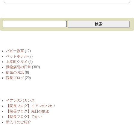
ブログカテゴリー
パピー教室
(12)
ペットホテル
(2)
上本町グルメ
(4)
動物病院の日常
(309)
病気のお話
(8)
院長ブログ
(20)
最近の投稿
イアンのバカンス
【院長ブログ】イアンのバカ！
【院長ブログ】先日の放送
【院長ブログ】でかい
新入りのご紹介