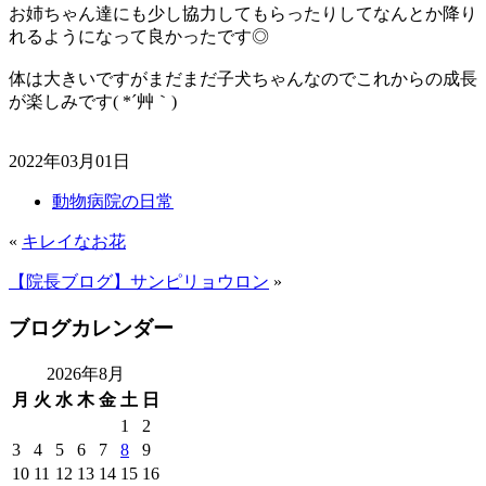
お姉ちゃん達にも少し協力してもらったりしてなんとか降り
れるようになって良かったです◎
体は大きいですがまだまだ子犬ちゃんなのでこれからの成長
が楽しみです( *´艸｀)
2022年03月01日
動物病院の日常
«
キレイなお花
【院長ブログ】サンピリョウロン
»
ブログカレンダー
2026年8月
月
火
水
木
金
土
日
1
2
3
4
5
6
7
8
9
10
11
12
13
14
15
16