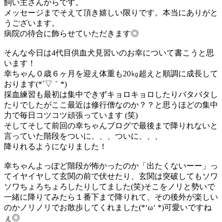
飼い主さんからです。
メッセージまでそえて頂き嬉しい限りです。本当にありがと
うございます。
病院の待合に飾らせていただきます◎
そんな今日は4代目供血犬見習いのお幸について書こうと思
います！
幸ちゃん０歳６ヶ月を迎え体重も20㎏超えと順調に成長して
おります(*´▽｀*)
採血練習も最初は集中できずキョロキョロしたりバタバタし
たりでしたがここ最近は修行僧なのか？？と思うほどの集中
力で毎日コツコツ頑張っています (笑)
そしてそして前回の幸ちゃんブログで最後まで降りれないと
言っていた階段をついに、、、ついに、、、
降りれるようになりました！
幸ちゃんよっぽど階段が怖かったのか「出たくないーー」っ
てイヤイヤして玄関の前で伏せたり、玄関は突破してもソワ
ソワちょろちょろしたりしてました(笑)そこをノリと勢いで
一緒に降りてみたら１番下まで降りれて、その後外が楽しい
のかノリノリでお散歩してくれました(*‘ω‘ *)可愛いですね
ぇ◎