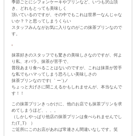
季節ごとにシフォンケーキやプリンなど、いつも沢山頂
き、どれもとっても美味しく
頂いているのですが、その中でもこれは世界一なんじゃな
いか？？と思ってしまうくらい
スタッフみんながお気に入りなのがこの抹茶プリンなので
す。
抹茶好きのスタッフでも驚きの美味しさなのですが、何よ
り私、オバラ。抹茶が苦手で、
普段あまり食べることはないのですが、これは抹茶が苦手
な私でもハマってしまう恐ろしい美味しさの
抹茶プリンなのです( ｀ー´)ノ
ちょっと大げさに聞こえるかもしれませんが、本当なんで
す！！
この抹茶プリンきっかけに、他のお店でも抹茶プリンを求
めてしまうほど、、、。
（しかしやっぱり他店の抹茶プリンは食べられませんでし
た(T_T) ）
ご近所にこのお店があれば常連さん間違いなしです。笑