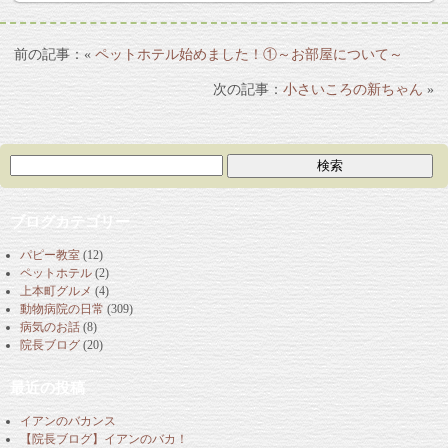
«
ペットホテル始めました！①～お部屋について～
小さいころの新ちゃん
»
ブログカテゴリー
パピー教室
(12)
ペットホテル
(2)
上本町グルメ
(4)
動物病院の日常
(309)
病気のお話
(8)
院長ブログ
(20)
最近の投稿
イアンのバカンス
【院長ブログ】イアンのバカ！