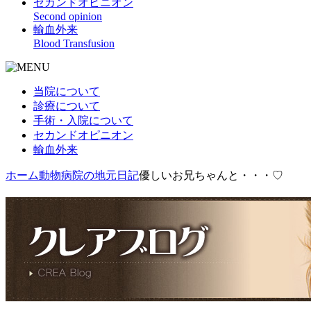
セカンドオピニオン
Second opinion
輸血外来
Blood Transfusion
当院について
診療について
手術・入院について
セカンドオピニオン
輸血外来
ホーム
動物病院の地元日記
優しいお兄ちゃんと・・・♡