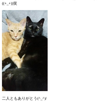
((+_+))笑
二人ともありがとう(^_^)/