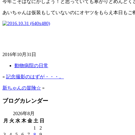
今年こそはなにかしよう！と思っていても寒がりとめんどく
あいちゃんは仮装もしていないのにオヤツをもらえ本日もご機嫌
2016年10月31日
動物病院の日常
«
記念撮影のはずが・・・。
新ちゃんの冒険☆
»
ブログカレンダー
2026年8月
月
火
水
木
金
土
日
1
2
3
4
5
6
7
8
9