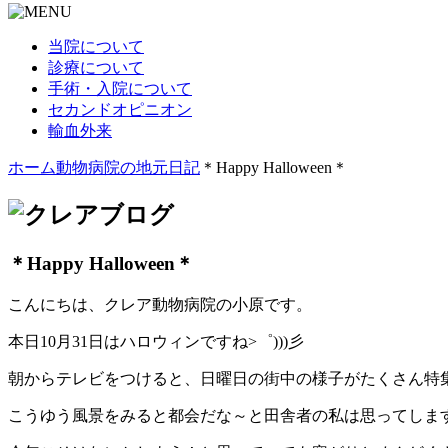
当院について
診療について
手術・入院について
セカンドオピニオン
輸血外来
ホーム
動物病院の地元日記
＊Happy Halloween＊
＊Happy Halloween＊
こんにちは、クレア動物病院の小原です。
本日10月31日はハロウィンですね>゜)))彡
朝からテレビをつけると、日曜日の街中の様子がたくさん特
こうゆう風景をみると都会だな～と田舎者の私は思ってします