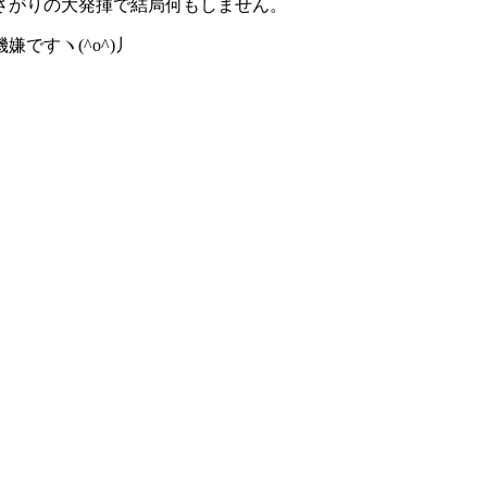
さがりの大発揮で結局何もしません。
ですヽ(^o^)丿