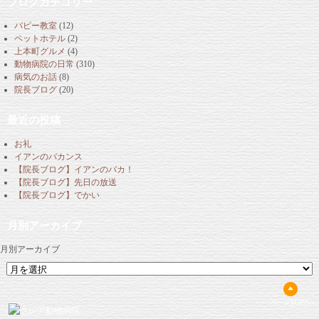
ブログカテゴリー
パピー教室
(12)
ペットホテル
(2)
上本町グルメ
(4)
動物病院の日常
(310)
病気のお話
(8)
院長ブログ
(20)
最近の投稿
お礼
イアンのバカンス
【院長ブログ】イアンのバカ！
【院長ブログ】先日の放送
【院長ブログ】でかい
月別アーカイブ
月別アーカイブ