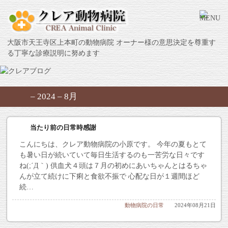
大阪市天王寺区上本町の動物病院 オーナー様の意思決定を尊重す
る丁寧な診療説明に努めます
– 2024 – 8月
当たり前の日常時感謝
こんにちは、クレア動物病院の小原です。 今年の夏もとて
も暑い日が続いていて毎日生活するのも一苦労な日々です
ね(;´Д｀) 供血犬４頭は７月の初めにあいちゃんとはるちゃ
んが立て続けに下痢と食欲不振で 心配な日が１週間ほど
続…
動物病院の日常
2024年08月21日