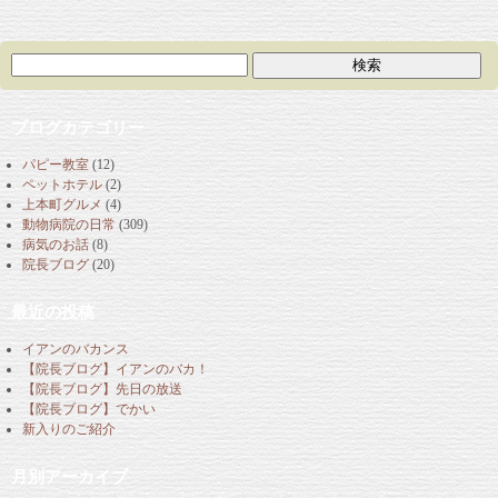
ブログカテゴリー
パピー教室
(12)
ペットホテル
(2)
上本町グルメ
(4)
動物病院の日常
(309)
病気のお話
(8)
院長ブログ
(20)
最近の投稿
イアンのバカンス
【院長ブログ】イアンのバカ！
【院長ブログ】先日の放送
【院長ブログ】でかい
新入りのご紹介
月別アーカイブ