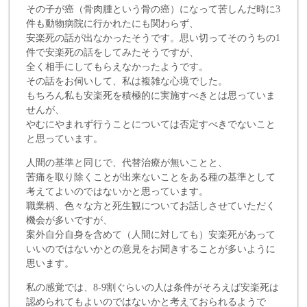
その子が癌（骨肉腫という骨の癌）になって苦しんだ時に3
件も動物病院に行かれたにも関わらず、
安楽死の話が出なかったそうです。思い切ってそのうちの1
件で安楽死の話をしてみたそうですが、
全く相手にしてもらえなかったようです。
その話をお伺いして、私は複雑な心境でした。
もちろん私も安楽死を積極的に実施すべきとは思っていま
せんが、
やむにやまれず行うことについては否定すべきでないこと
と思っています。
人間の基準と同じで、代替治療が無いことと、
苦痛を取り除くことが出来ないことをある種の基準として
考えてよいのではないかと思っています。
職業柄、色々な方と死生観についてお話しさせていただく
機会が多いですが、
案外自分自身を含めて（人間に対しても）安楽死があって
いいのではないかとの意見をお聞きすることが多いように
思います。
私の感覚では、8-9割ぐらいの人は条件がそろえば安楽死は
認められてもよいのではないかと考えておられるようで