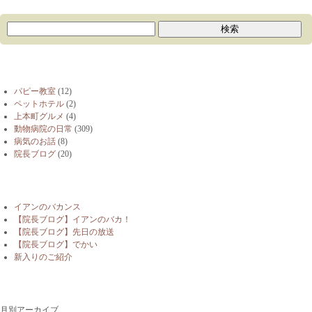
ブログカテゴリー
パピー教室
(12)
ペットホテル
(2)
上本町グルメ
(4)
動物病院の日常
(309)
病気のお話
(8)
院長ブログ
(20)
最近の投稿
イアンのバカンス
【院長ブログ】イアンのバカ！
【院長ブログ】先日の放送
【院長ブログ】でかい
新入りのご紹介
月別アーカイブ
月別アーカイブ