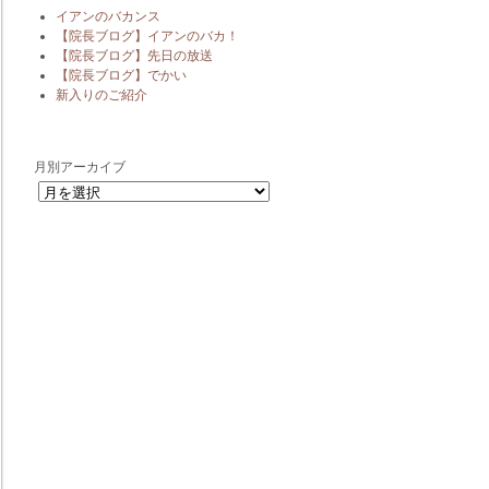
イアンのバカンス
【院長ブログ】イアンのバカ！
【院長ブログ】先日の放送
【院長ブログ】でかい
新入りのご紹介
月別アーカイブ
月別アーカイブ