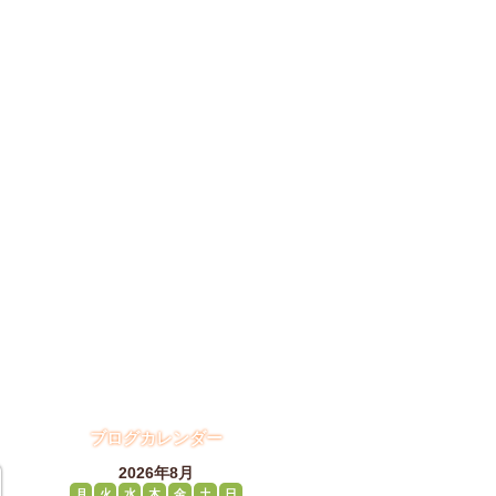
ブログカレンダー
2026年8月
月
火
水
木
金
土
日