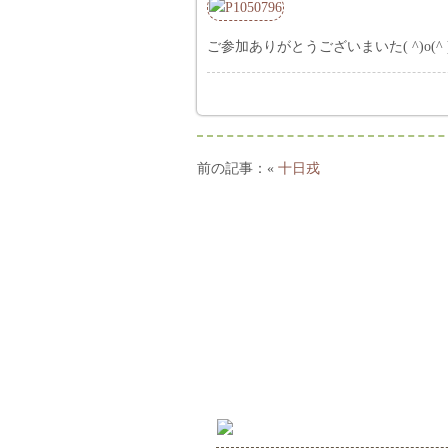
ご参加ありがとうございまいた( ^)o(^ )
«
十日戎