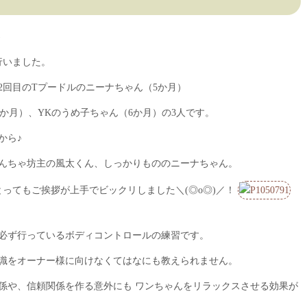
)
行いました。
2回目のTプードルのニーナちゃん（5か月）
か月）、YKのうめ子ちゃん（6か月）の3人です。
から♪
んちゃ坊主の風太くん、しっかりもののニーナちゃん。
ってもご挨拶が上手でビックリしました＼(◎o◎)／！
必ず行っているボディコントロールの練習です。
識をオーナー様に向けなくてはなにも教えられません。
係や、信頼関係を作る意外にも ワンちゃんをリラックスさせる効果が