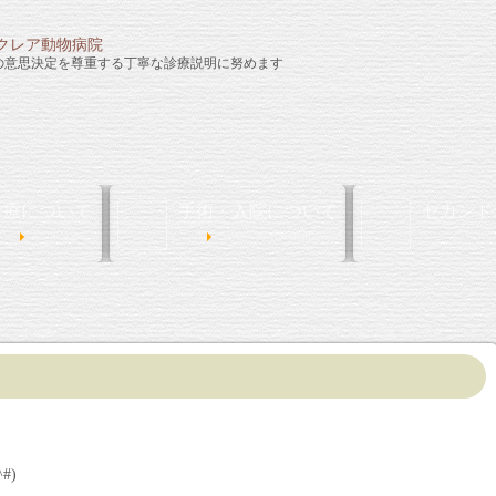
の意思決定を尊重する丁寧な診療説明に努めます
診療について
手術・入院について
セカンド
Medical Care
Surgery & Hospitalization
#)