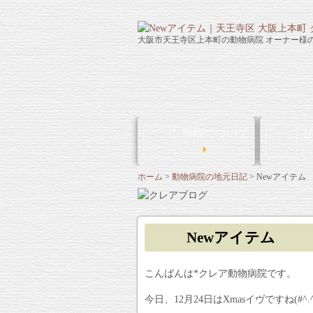
大阪市天王寺区上本町の動物病院 オーナー様
当院について
About Clinic
ホーム
動物病院の地元日記
Newアイテム
Newアイテム
こんばんは*クレア動物病院です。
今日、12月24日はXmasイヴですね(#^.^