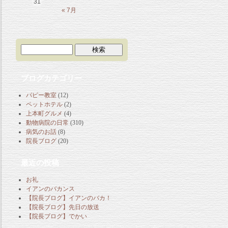
31
« 7月
ブログカテゴリー
パピー教室
(12)
ペットホテル
(2)
上本町グルメ
(4)
動物病院の日常
(310)
病気のお話
(8)
院長ブログ
(20)
最近の投稿
お礼
イアンのバカンス
【院長ブログ】イアンのバカ！
【院長ブログ】先日の放送
【院長ブログ】でかい