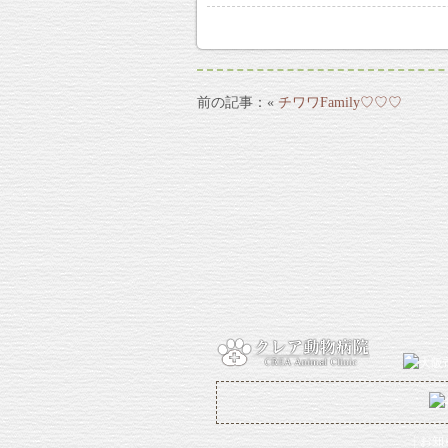
«
チワワFamily♡♡♡
お知