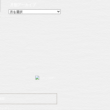
月別アーカイブ
月
別
ア
ー
»
カ
イ
ブ
マップ