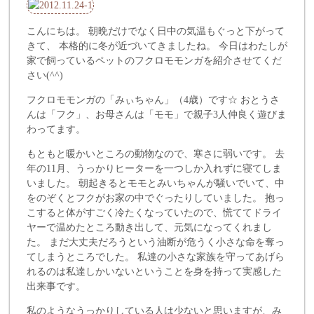
こんにちは。 朝晩だけでなく日中の気温もぐっと下がって
きて、 本格的に冬が近づいてきましたね。 今日はわたしが
家で飼っているペットのフクロモモンガを紹介させてくだ
さい(^^)
フクロモモンガの「みぃちゃん」（4歳）です☆ おとうさ
んは「フク」、お母さんは「モモ」で親子3人仲良く遊びま
わってます。
もともと暖かいところの動物なので、寒さに弱いです。 去
年の11月、うっかりヒーターを一つしか入れずに寝てしま
いました。 朝起きるとモモとみいちゃんが騒いでいて、中
をのぞくとフクがお家の中でぐったりしていました。 抱っ
こすると体がすごく冷たくなっていたので、慌ててドライ
ヤーで温めたところ動き出して、元気になってくれまし
た。 まだ大丈夫だろうという油断が危うく小さな命を奪っ
てしまうところでした。 私達の小さな家族を守ってあげら
れるのは私達しかいないということを身を持って実感した
出来事です。
私のようなうっかりしている人は少ないと思いますが、み