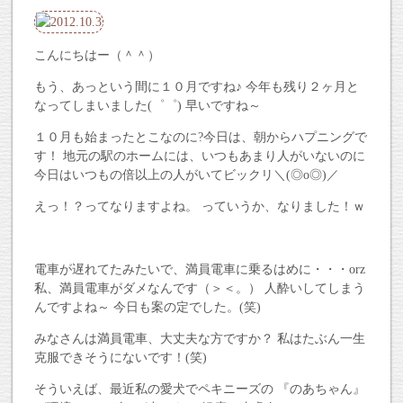
こんにちはー（＾＾）
もう、あっという間に１０月ですね♪ 今年も残り２ヶ月と
なってしまいました(゜゜) 早いですね～
１０月も始まったとこなのに?今日は、朝からハプニングで
す！ 地元の駅のホームには、いつもあまり人がいないのに
今日はいつもの倍以上の人がいてビックリ＼(◎o◎)／
えっ！？ってなりますよね。 っていうか、なりました！ｗ
電車が遅れてたみたいで、満員電車に乗るはめに・・・orz
私、満員電車がダメなんです（＞＜。） 人酔いしてしまう
んですよね～ 今日も案の定でした。(笑)
みなさんは満員電車、大丈夫な方ですか？ 私はたぶん一生
克服できそうにないです！(笑)
そういえば、最近私の愛犬でペキニーズの 『のあちゃん』