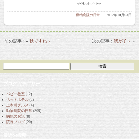
☆Horiuchi☆
動物病院の日常
2012年10月03日
«
秋ですね～
我が子～
»
ブログカテゴリー
パピー教室
(12)
ペットホテル
(2)
上本町グルメ
(4)
動物病院の日常
(309)
病気のお話
(8)
院長ブログ
(20)
最近の投稿