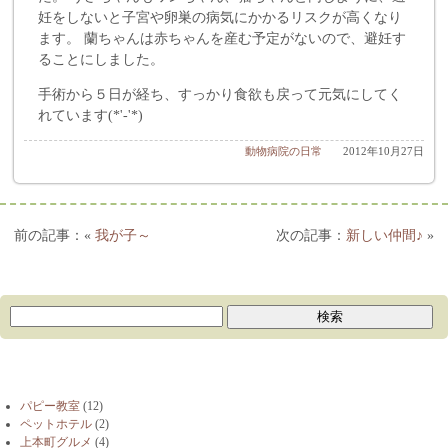
妊をしないと子宮や卵巣の病気にかかるリスクが高くなり
ます。 蘭ちゃんは赤ちゃんを産む予定がないので、避妊す
ることにしました。
手術から５日が経ち、すっかり食欲も戻って元気にしてく
れています(*'-'*)
動物病院の日常
2012年10月27日
«
我が子～
新しい仲間♪
»
ブログカテゴリー
パピー教室
(12)
ペットホテル
(2)
上本町グルメ
(4)