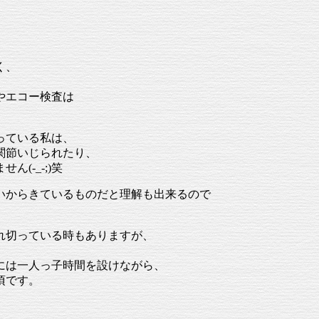
く、
。
やエコー検査は
っている私は、
関節いじられたり、
(-_-;)笑
いからきているものだと理解も出来るので
。
れ切っている時もありますが、
には一人っ子時間を設けながら、
頃です。