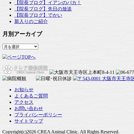
【院長ブログ】イアンのバカ！
【院長ブログ】先日の放送
【院長ブログ】でかい
新入りのご紹介
月別アーカイブ
月
別
ア
ー
カ
イ
ブ
お知らせ
よくあるご質問
アクセス
お問い合わせ
プライバシーポリシー
サイトマップ
Copyright(c)2026 CREA Animal Clinic. All Rights Reserved.