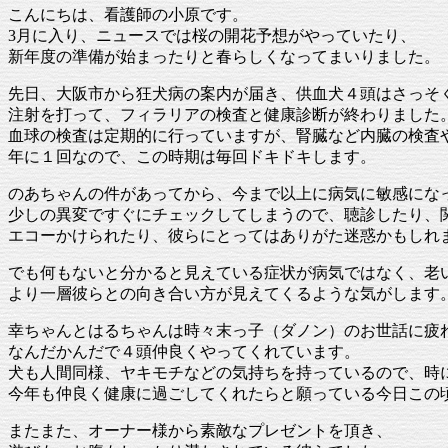
こんにちは、看護師の小原です。
3月に入り、ニュースでは桜の開花予想がやっていたり、
新年度の準備が始まったりと春らしくなってまいりました。
先日、大阪市から狂犬病の案内が届き、供血犬４頭はさっそ
注射を打って、フィラリアの検査と健康診断が終わりました
血球の検査は定期的に行っていますが、腎臓など内臓の検査
年に１回なので、この時期は毎回ドキドキします。
のあちゃんの件があってから、今まで以上に病気に敏感にな
少しの異変ですぐにチェックしてしまうので、聴診したり、
エコーかけられたり、彼らにとってはありがた迷惑かもしれません
でも何もないと分かると見えている症状が病気ではなく、老
より一層彼らとの向き合い方が見えてくるような気がします
幸ちゃんとはるちゃんは時々末っ子（ダノン）のお世話に疲
なんだかんだで４頭仲良くやってくれています。
犬も人間同様、ヤキモチなどの気持ちを持っているので、時
今年も仲良く健康に過ごしてくれたらと願っている今日この
またまた、オーナー様から素敵なプレゼントを頂き、