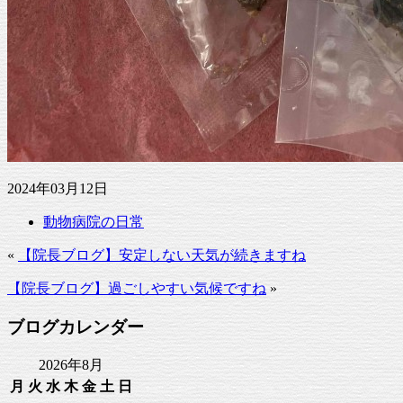
2024年03月12日
動物病院の日常
«
【院長ブログ】安定しない天気が続きますね
【院長ブログ】過ごしやすい気候ですね
»
ブログカレンダー
2026年8月
月
火
水
木
金
土
日