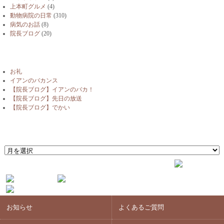
上本町グルメ
(4)
動物病院の日常
(310)
病気のお話
(8)
院長ブログ
(20)
最近の投稿
お礼
イアンのバカンス
【院長ブログ】イアンのバカ！
【院長ブログ】先日の放送
【院長ブログ】でかい
月別アーカイブ
月
別
ア
ー
カ
イ
ブ
お知らせ
よくあるご質問