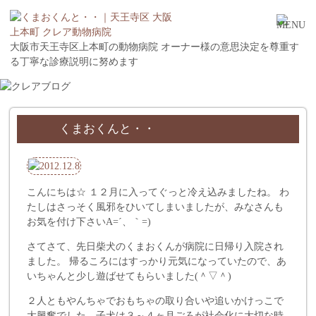
大阪市天王寺区上本町の動物病院 オーナー様の意思決定を尊重す
る丁寧な診療説明に努めます
くまおくんと・・
こんにちは☆ １２月に入ってぐっと冷え込みましたね。 わ
たしはさっそく風邪をひいてしまいましたが、みなさんも
お気を付け下さいA=´、｀=)ゞ
さてさて、先日柴犬のくまおくんが病院に日帰り入院され
ました。 帰るころにはすっかり元気になっていたので、あ
いちゃんと少し遊ばせてもらいました(＾▽＾)
２人ともやんちゃでおもちゃの取り合いや追いかけっこで
大興奮でした。子犬は３～４ヶ月ごろが社会化に大切な時