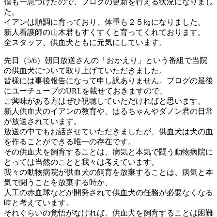
僕も一息つけたので、ブログの更新を行える状況になりまし
た。
イアンは順調に育っており、体重も２５㎏になりました。
新人看護師の山木君もすくすくと育ってくれております。
全スタッフ、供血犬ともに元気にしています。
先日（5/6）朝日放送さんの「おかえり」という番組で当院
の供血犬について取り上げていただきました。
皆様には事後報告になって申し訳ありません。ブログの最後
にユーチューブのURLを載せておきますので、
ご興味がある方はぜひ視聴していただければと思います。
新人供血犬のイアンの教育や、はるちゃんやダノン君の日常
が放送されています。
放送の中でもお話させていただきましたが、供血犬は犬の血
を作ることができる唯一の存在です。
その供血犬を飼育することは、病気と本気で闘う動物病院に
とっては当然のことと我々は考えています。
我々の動物病院が供血犬の飼育を放棄することは、病気と本
気で闘うことを放棄する時か、
人工の赤血球などが開発されて供血犬の任務が必要なくなる
時と考えています。
それぐらいの覚悟がなければ、供血犬を飼育することは困難