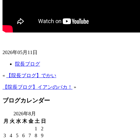
2026年05月11日
院長ブログ
«
【院長ブログ】でかい
【院長ブログ】イアンのバカ！
»
ブログカレンダー
2026年8月
月
火
水
木
金
土
日
1
2
3
4
5
6
7
8
9